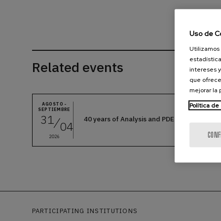
Uso de C
Utilizamos 
estadística
Related events
intereses y
que ofrece
mejorar la
Política de
AGOSTO -
SEPTIEMBRE
31
40 years of Analysis and PDE in Bilbao
04
CONF
2026
PARTICIPATING INSTITUTIONS