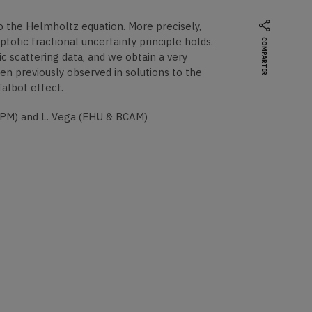
to the Helmholtz equation. More precisely,
totic fractional uncertainty principle holds.
COMPARTIR
ic scattering data, and we obtain a very
een previously observed in solutions to the
 Talbot effect.
(UPM) and L. Vega (EHU & BCAM)