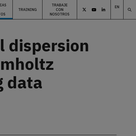
IAS
TRABAJE
EN
TRAINING
CON



TOS
NOSOTROS
ES
EU
 dispersion
elmholtz
g data