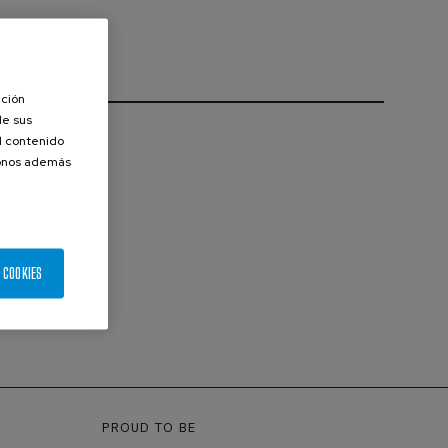
ación
de sus
el contenido
donos además
 COOKIES
PROUD TO BE