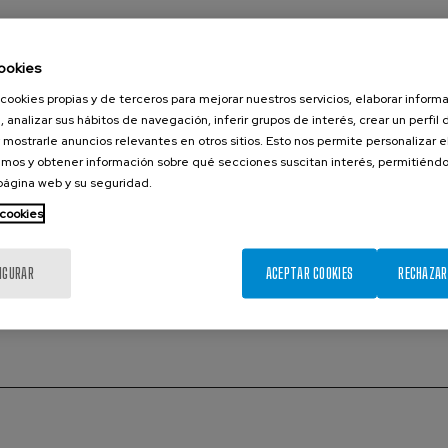
ookies
cookies propias y de terceros para mejorar nuestros servicios, elaborar inform
, analizar sus hábitos de navegación, inferir grupos de interés, crear un perfil 
 mostrarle anuncios relevantes en otros sitios. Esto nos permite personalizar 
mos y obtener información sobre qué secciones suscitan interés, permitién
 página web y su seguridad.
10:00-12:00
 cookies
DICIEMBRE
14
BCAM Severo Ochoa Course | Phase
18
retrieval and related topics
IGURAR
ACEPTAR COOKIES
RECHAZAR
2026
Mitchell Taylor (ETH Zürich)