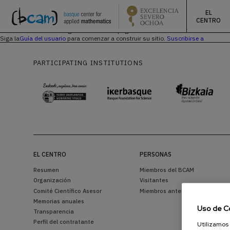
EL
CENTRO
Aún no se ha creado ningún contenido de página de inicio.
Siga la
Guía del usuario
para comenzar a construir su sitio.
Suscribirse a
PARTICIPATING INSTITUTIONS
EL CENTRO
PERSONAS
Resumen
Miembros del BCAM
Organización
Visitantes
Comité Científico Asesor
Miembros anteriores
Memorias anuales
Uso de C
Transparencia
Perfil del contratante
Utilizamos 