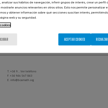
Software
, analizar sus hábitos de navegación, inferir grupos de interés, crear un perfil 
Research Labs
 mostrarle anuncios relevantes en otros sitios. Esto nos permite personalizar 
mos y obtener información sobre qué secciones suscitan interés, permitién
 página web y su seguridad.
 cookies
IGURAR
ACEPTAR COOKIES
RECHAZAR
T.
+34 9... Ver teléfono
F. +34 946 567 843
E.
info@bcamath.org