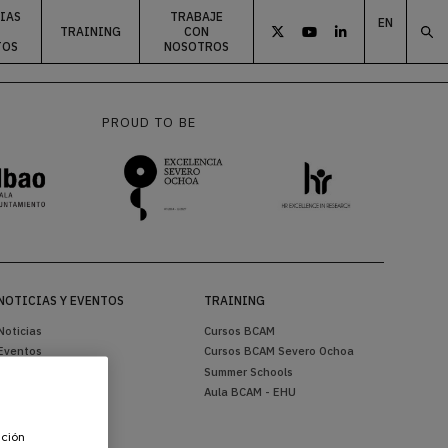
IAS
TRABAJE
EN
TRAINING
CON



TOS
NOSOTROS
ES
EU
PROUD TO BE
NOTICIAS Y EVENTOS
TRAINING
Noticias
Cursos BCAM
Eventos
Cursos BCAM Severo Ochoa
BCAM in the Media
Summer Schools
Boletín
Aula BCAM - EHU
Divulgación
ación