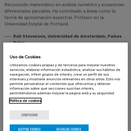
Reconocido matemático en análisis numérico y ecuaciones
diferenciales parciales. Ha contribuido a áreas como la
teoría de aproximación espectral.
Profesor en la
Universidad Estatal de Portland.
Rob Stevenson, Universidad de Amsterdam, Países
Bajos
Matemático holandés especializado en análisis numérico de
Uso de Cookies
ecuaciones diferenciales parciales. Trabaja en métodos
Utilizamos cookies propias y de terceros para mejorar nuestros
multietapa y adaptativos.
servicios, elaborar información estadística, analizar sus hábitos de
navegación, inferir grupos de interés, crear un perfil de sus
intereses y mostrarle anuncios relevantes en otros sitios. Esto nos
Este workshop ha sido parcialmente financiado por el
permite personalizar el contenido que ofrecemos y obtener
programa de investigación e innovación Horizonte 2020 de
información sobre qué secciones suscitan interés,
la Unión Europea bajo la acción Marie Sklodowska-Curie
permitiéndonos además mejorar la página web y su seguridad.
(Ref. 101017984 (GEODPG)), el Ministerio de Ciencia,
Política de cookies
Innovación y Universidades a través de la Agencia Estatal de
Investigación y por la Unión Europea
CONFIGURAR
NextGeneratioEU/PRTR con el proyecto con referencia
TED2021-132783B-I00 y por la acreditación "Excelencia
ACEPTAR COOKIES
RECHAZAR COOKIES