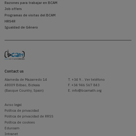
Razones para trabajar en BCAM
Job offers
Programas de visitas del BCAM
HRS4R
Igualdad de Género
Contact us
Alameda de Mazarredo 14
T.
+34 9... Ver teléfono
48009 Bilbao, Bizkaia
F. +34 946 567 843
(Basque Country, Spain)
E.
info@bcamath.org
Aviso legal
Política de privacidad
Politica de privacidad de RRSS
Política de cookies
Eduroam
Intranet