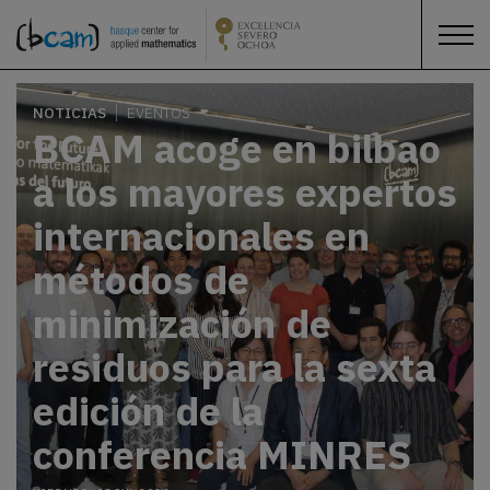
NOTICIAS
EVENTOS
BCAM acoge en bilbao
a los mayores expertos
internacionales en
métodos de
minimización de
residuos para la sexta
edición de la
conferencia MINRES