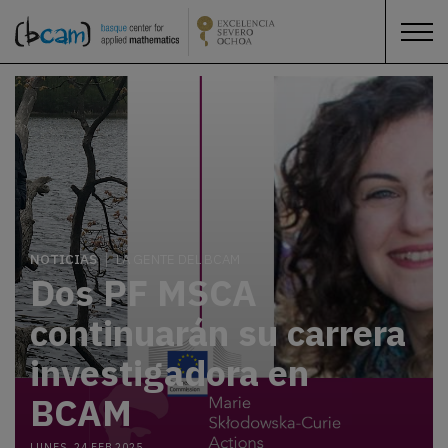
NOTICIAS
LA GENTE DEL BCAM
Dos PF MSCA
continuarán su carrera
investigadora en
BCAM
LUNES, 24 FEB 2025