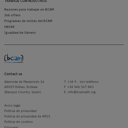
TRABAJE CON NOSOTROS
Razones para trabajar en BCAM
Job offers
Programas de visitas del BCAM
HRS4R
Igualdad de Género
Contact us
Alameda de Mazarredo 14
T.
+34 9... Ver teléfono
48009 Bilbao, Bizkaia
F. +34 946 567 843
(Basque Country, Spain)
E.
info@bcamath.org
Aviso legal
Política de privacidad
Politica de privacidad de RRSS
Política de cookies
Eduroam