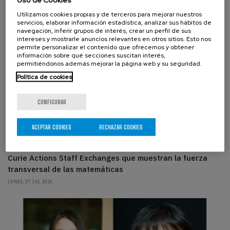
Utilizamos cookies propias y de terceros para mejorar nuestros
servicios, elaborar información estadística, analizar sus hábitos de
navegación, inferir grupos de interés, crear un perfil de sus
intereses y mostrarle anuncios relevantes en otros sitios. Esto nos
permite personalizar el contenido que ofrecemos y obtener
información sobre qué secciones suscitan interés,
permitiéndonos además mejorar la página web y su seguridad.
Política de cookies
CONFIGURAR
SOBRE EL CENTRO, LA GENTE DEL BCAM
ACEPTAR COOKIES
RECHAZAR COOKIES
Del fondo del mar a las redes neuronales: BCAM
participará en dos proyectos europeos Marie Skłodowska-
Curie Actions Staff Exchanges que muestran la fuerza
transversal de las matemáticas
LUNES, 27 JUL 2026