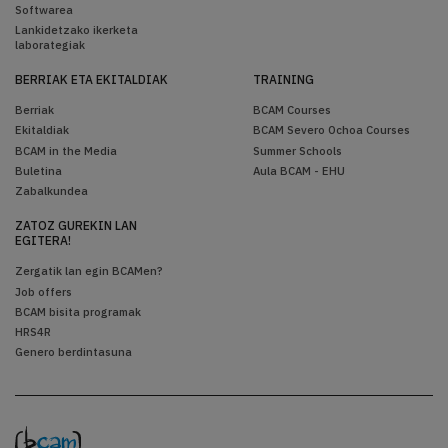
Softwarea
Lankidetzako ikerketa
laborategiak
BERRIAK ETA EKITALDIAK
TRAINING
Berriak
BCAM Courses
Ekitaldiak
BCAM Severo Ochoa Courses
BCAM in the Media
Summer Schools
Buletina
Aula BCAM - EHU
Zabalkundea
ZATOZ GUREKIN LAN
EGITERA!
Zergatik lan egin BCAMen?
Job offers
BCAM bisita programak
HRS4R
Genero berdintasuna