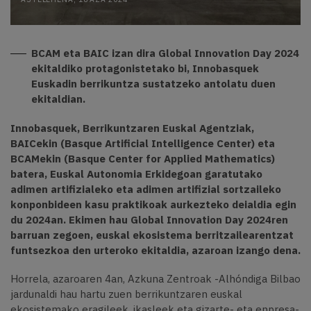
BCAM eta BAIC izan dira Global Innovation Day 2024
ekitaldiko protagonistetako bi, Innobasquek
Euskadin berrikuntza sustatzeko antolatu duen
ekitaldian.
Innobasquek, Berrikuntzaren Euskal Agentziak,
BAICekin (Basque Artificial Intelligence Center) eta
BCAMekin (Basque Center for Applied Mathematics)
batera, Euskal Autonomia Erkidegoan garatutako
adimen artifizialeko eta adimen artifizial sortzaileko
konponbideen kasu praktikoak aurkezteko deialdia egin
du 2024an. Ekimen hau Global Innovation Day 2024ren
barruan zegoen, euskal ekosistema berritzailearentzat
funtsezkoa den urteroko ekitaldia, azaroan izango dena.
Horrela, azaroaren 4an, Azkuna Zentroak -Alhóndiga Bilbao
jardunaldi hau hartu zuen berrikuntzaren euskal
ekosistemako eragileek, ikasleek eta gizarte- eta enpresa-