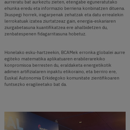
aurreratu bat aurkeztu zieten, etengabe eguneratutako
ehunka eredu eta informazio berriena konbinatzen dituena.
Ikuspegi horrek, iragarpenak zehatzak eta datu errealekin
lerrokatuak izatea ziurtatzeaz gain, energia-eskariaren
ziurgabetasuna kuantifikatzea ere ahalbidetzen du,
zenbatespenen fidagarritasuna hobetuz.
Honelako esku-hartzeekin, BCAMek erronka globalei aurre
egiteko matematika aplikatuaren erabilerarekiko
konpromisoa berresten du, eraldaketa energetikotik
adimen artifizialaren inpaktu etikoraino, eta berriro ere,
Euskal Autonomia Erkidegoko komunitate zientifikoaren
funtsezko eragileetako bat da.