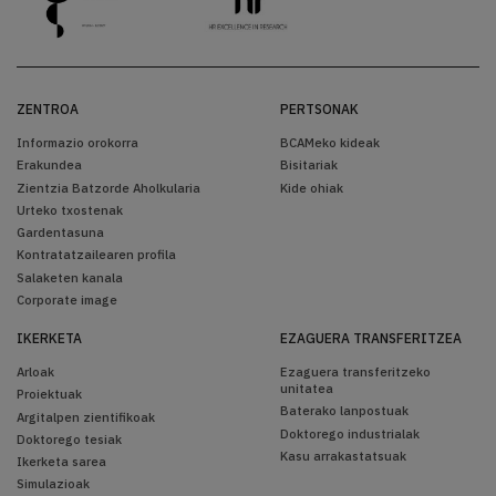
ZENTROA
PERTSONAK
Informazio orokorra
BCAMeko kideak
Erakundea
Bisitariak
Zientzia Batzorde Aholkularia
Kide ohiak
Urteko txostenak
Gardentasuna
Kontratatzailearen profila
Salaketen kanala
Corporate image
IKERKETA
EZAGUERA TRANSFERITZEA
Arloak
Ezaguera transferitzeko
unitatea
Proiektuak
Baterako lanpostuak
Argitalpen zientifikoak
Doktorego industrialak
Doktorego tesiak
Kasu arrakastatsuak
Ikerketa sarea
Simulazioak