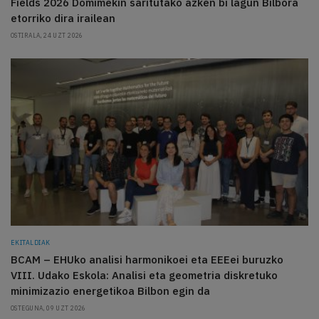
Fields 2026 Domimekin saritutako azken bi lagun Bilbora
etorriko dira irailean
OSTIRALA, 24 UZT 2026
EKITALDIAK
BCAM – EHUko analisi harmonikoei eta EEEei buruzko
VIII. Udako Eskola: Analisi eta geometria diskretuko
minimizazio energetikoa Bilbon egin da
OSTEGUNA, 09 UZT 2026