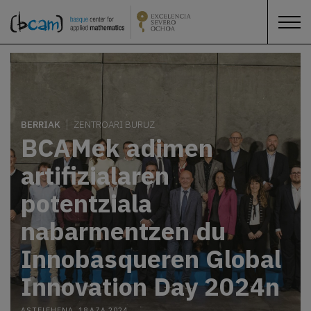
BERRIAK
ZENTROARI BURUZ
BCAMek adimen
artifizialaren
potentziala
nabarmentzen du
Innobasqueren Global
Innovation Day 2024n
ASTELEHENA, 18 AZA 2024