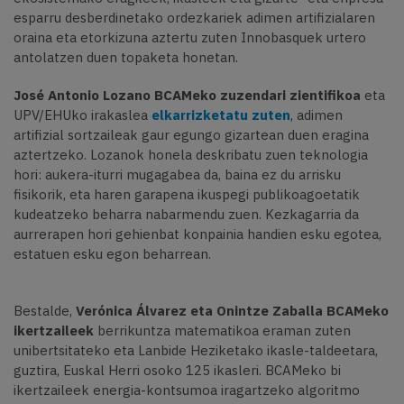
esparru desberdinetako ordezkariek adimen artifizialaren
oraina eta etorkizuna aztertu zuten Innobasquek urtero
antolatzen duen topaketa honetan.
José Antonio Lozano BCAMeko zuzendari zientifikoa
eta
UPV/EHUko irakaslea
elkarrizketatu zuten
, adimen
artifizial sortzaileak gaur egungo gizartean duen eragina
aztertzeko. Lozanok honela deskribatu zuen teknologia
hori: aukera-iturri mugagabea da, baina ez du arrisku
fisikorik, eta haren garapena ikuspegi publikoagoetatik
kudeatzeko beharra nabarmendu zuen. Kezkagarria da
aurrerapen hori gehienbat konpainia handien esku egotea,
estatuen esku egon beharrean.
Bestalde,
Verónica Álvarez eta Onintze Zaballa BCAMeko
ikertzaileek
berrikuntza matematikoa eraman zuten
unibertsitateko eta Lanbide Heziketako ikasle-taldeetara,
guztira, Euskal Herri osoko 125 ikasleri. BCAMeko bi
ikertzaileek energia-kontsumoa iragartzeko algoritmo