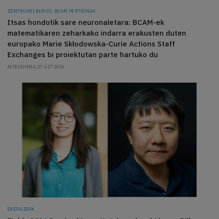
ZENTROARI BURUZ, BCAM PERTSONAK
Itsas hondotik sare neuronaletara: BCAM-ek
matematikaren zeharkako indarra erakusten duten
europako Marie Skłodowska-Curie Actions Staff
Exchanges bi proiektutan parte hartuko du
ASTELEHENA, 27 UZT 2026
EKITALDIAK