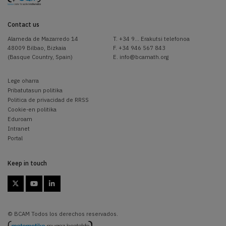
Contact us
Alameda de Mazarredo 14
T.
+34 9... Erakutsi telefonoa
48009 Bilbao, Bizkaia
F. +34 946 567 843
(Basque Country, Spain)
E.
info@bcamath.org
Lege oharra
Pribatutasun politika
Politica de privacidad de RRSS
Cookie-en politika
Eduroam
Intranet
Portal
Keep in touch



© BCAM Todos los derechos reservados.