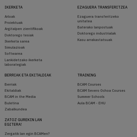
IKERKETA
EZAGUERA TRANSFERITZEA
Arloak
Ezaguera transferitzeko
unitatea
Proiektuak
Baterako lanpostuak
Argitalpen zientifikoak
Doktorego industrialak
Doktorego tesiak
Kasu arrakastatsuak
Ikerketa sarea
Simulazioak
Softwarea
Lankidetzako ikerketa
laborategiak
BERRIAK ETA EKITALDIAK
TRAINING
Berriak
BCAM Courses
Ekitaldiak
BCAM Severo Ochoa Courses
BCAM in the Media
Summer Schools
Buletina
Aula BCAM - EHU
Zabalkundea
ZATOZ GUREKIN LAN
EGITERA!
Zergatik lan egin BCAMen?