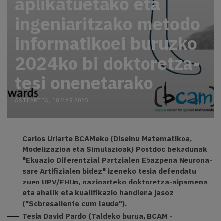
aplikatuetako eta
ingeniaritzako metodo
informatikoei buruzko
2024ko bi doktoretza-
tesi onenetarako
ASTEARTEA, 18 MAR 2025
Carlos Uriarte BCAMeko (Diseinu Matematikoa,
Modelizazioa eta Simulazioak) Postdoc bekadunak
"Ekuazio Diferentzial Partzialen Ebazpena Neurona-
sare Artifizialen bidez" izeneko tesia defendatu
zuen UPV/EHUn, nazioarteko doktoretza-aipamena
eta ahalik eta kualifikazio handiena jasoz
("Sobresaliente cum laude").
Tesia David Pardo (Taldeko burua, BCAM -