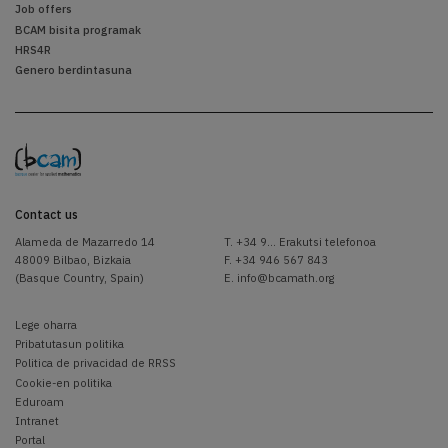
Job offers
BCAM bisita programak
HRS4R
Genero berdintasuna
Contact us
Alameda de Mazarredo 14
T.
+34 9... Erakutsi telefonoa
48009 Bilbao, Bizkaia
F. +34 946 567 843
(Basque Country, Spain)
E.
info@bcamath.org
Lege oharra
Pribatutasun politika
Politica de privacidad de RRSS
Cookie-en politika
Eduroam
Intranet
Portal