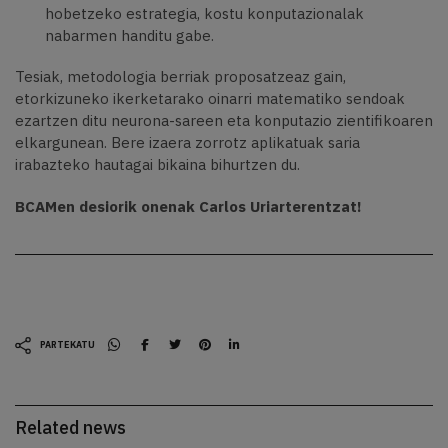
hobetzeko estrategia, kostu konputazionalak
nabarmen handitu gabe.
Tesiak, metodologia berriak proposatzeaz gain,
etorkizuneko ikerketarako oinarri matematiko sendoak
ezartzen ditu neurona-sareen eta konputazio zientifikoaren
elkargunean. Bere izaera zorrotz aplikatuak saria
irabazteko hautagai bikaina bihurtzen du.
BCAMen desiorik onenak Carlos Uriarterentzat!
PARTEKATU
Related news