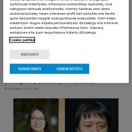
zerbitzuak hobetzeko, informazio estatistikoa osatzeko, zure
nabigazio-ohiturak analizatzeko, interes-taldeak zein diren
ondorioztatzeko, haien interesen profil bat sortzeko eta beste
gune batzuetan iragarki esanguratsuak erakusteko. Horri esker,
eskaintzen dugun edukia pertsonalizatu dezakegu eta interesa
sortzen duten atalei buruzko informazioa lortu. Gainera,
webgunea eta zure segurtasuna hobetu ditzakegu.
Cookie politika
KONFIGURATU
ZENTROARI BURUZ, BCAM PERTSONAK
Itsas hondotik sare neuronaletara: BCAM-ek
matematikaren zeharkako indarra erakusten duten
COOKIEAK ONARTU
COOKIEAK BAZTERTU
europako Marie Skłodowska-Curie Actions Staff
Exchanges bi proiektutan parte hartuko du
ASTELEHENA, 27 UZT 2026