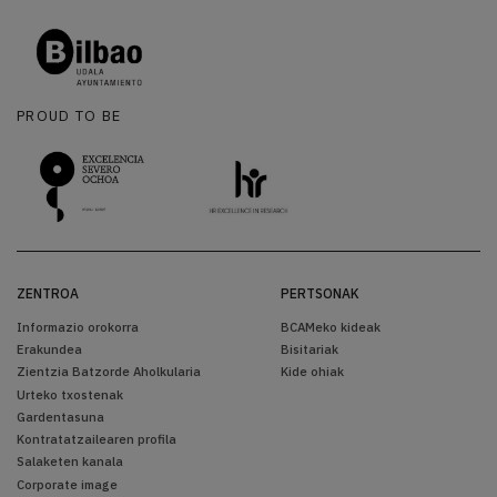
PROUD TO BE
ZENTROA
PERTSONAK
Informazio orokorra
BCAMeko kideak
Erakundea
Bisitariak
Zientzia Batzorde Aholkularia
Kide ohiak
Urteko txostenak
Gardentasuna
Kontratatzailearen profila
Salaketen kanala
Corporate image