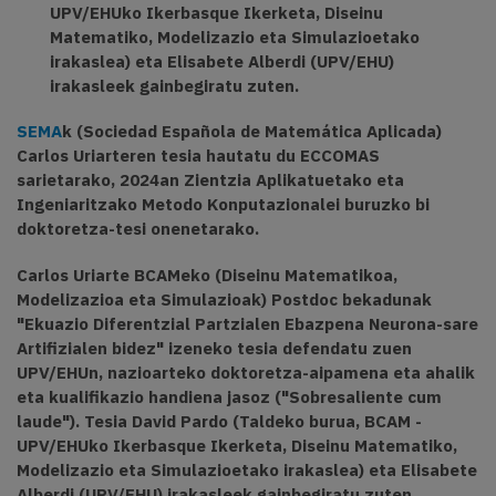
UPV/EHUko Ikerbasque Ikerketa, Diseinu
Matematiko, Modelizazio eta Simulazioetako
irakaslea) eta Elisabete Alberdi (UPV/EHU)
irakasleek gainbegiratu zuten.
SEMA
k (Sociedad Española de Matemática Aplicada)
Carlos Uriarteren tesia hautatu du ECCOMAS
sarietarako, 2024an Zientzia Aplikatuetako eta
Ingeniaritzako Metodo Konputazionalei buruzko bi
doktoretza-tesi onenetarako.
Carlos Uriarte BCAMeko (Diseinu Matematikoa,
Modelizazioa eta Simulazioak) Postdoc bekadunak
"Ekuazio Diferentzial Partzialen Ebazpena Neurona-sare
Artifizialen bidez" izeneko tesia defendatu zuen
UPV/EHUn, nazioarteko doktoretza-aipamena eta ahalik
eta kualifikazio handiena jasoz ("Sobresaliente cum
laude"). Tesia David Pardo (Taldeko burua, BCAM -
UPV/EHUko Ikerbasque Ikerketa, Diseinu Matematiko,
Modelizazio eta Simulazioetako irakaslea) eta Elisabete
Alberdi (UPV/EHU) irakasleek gainbegiratu zuten.