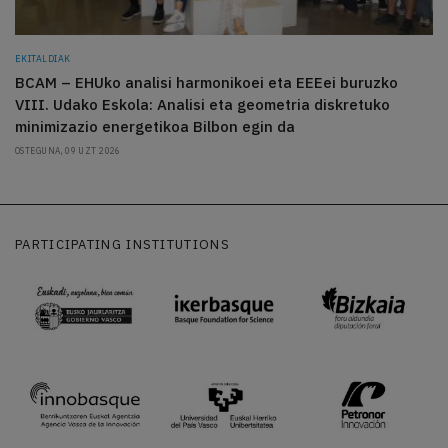
EKITALDIAK
BCAM – EHUko analisi harmonikoei eta EEEei buruzko
VIII. Udako Eskola: Analisi eta geometria diskretuko
minimizazio energetikoa Bilbon egin da
OSTEGUNA, 09 UZT 2026
PARTICIPATING INSTITUTIONS