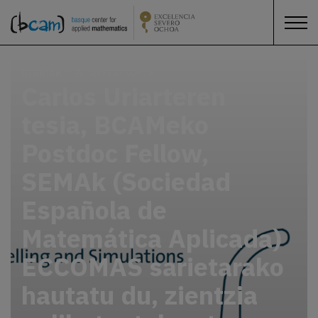
BERRIAK
BCAM PERTSONAK
Carlos Uriarteren
tesia, BCAMeko
Postdoc Fellow,
SEMAk (Sociedad
Española de
Matemática Aplicada)
ECCOMAS sarietarako
hautatu du, zientzia