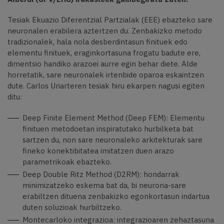
Tesiak Ekuazio Diferentzial Partzialak (EEE) ebazteko sare
neuronalen erabilera aztertzen du. Zenbakizko metodo
tradizionalek, hala nola desberdintasun finituek edo
elementu finituek, eraginkortasuna frogatu badute ere,
dimentsio handiko arazoei aurre egin behar diete. Alde
horretatik, sare neuronalek irtenbide oparoa eskaintzen
dute. Carlos Uriarteren tesiak hiru ekarpen nagusi egiten
ditu:
Deep Finite Element Method (Deep FEM): Elementu
finituen metodoetan inspiratutako hurbilketa bat
sartzen du, non sare neuronaleko arkitekturak sare
fineko konektibitatea imitatzen duen arazo
parametrikoak ebazteko.
Deep Double Ritz Method (D2RM): hondarrak
minimizatzeko eskema bat da, bi neurona-sare
erabiltzen dituena zenbakizko egonkortasun indartua
duten soluzioak hurbiltzeko.
Montecarloko integrazioa: integrazioaren zehaztasuna