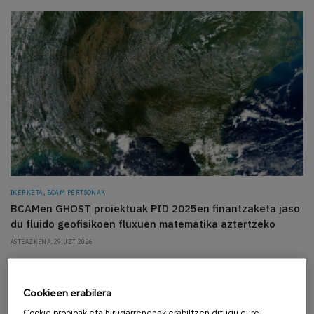
IKERKETA, BCAM PERTSONAK
BCAMen GHOST proiektuak PID 2025en finantzaketa jaso
du fluido geofisikoen fluxuen matematika aztertzeko
ASTEAZKENA, 29 UZT 2026
Cookieen erabilera
Cookie propioak eta hirugarrenenak erabiltzen ditugu gure